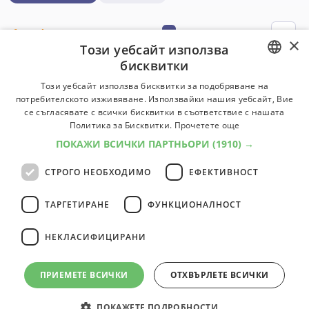
1
професии
1
×
Този уебсайт използва
бисквитки
Треньор / Специалист по физическо
BULGARIAN
Този уебсайт използва бисквитки за подобряване на
възпитание и спорт
потребителското изживяване. Използвайки нашия уебсайт, Вие
ENGLISH
Съвременният спорт е многостранно обществено
се съгласявате с всички бисквитки в съответствие с нашата
явление и сфера на човешката дейност, която се
Политика за Бисквитки.
Прочетете още
характеризира със специализирана система от
ПОКАЖИ ВСИЧКИ ПАРТНЬОРИ
(1910) →
средства, способи и форми на двигателна дейност.
СТРОГО НЕОБХОДИМО
ЕФЕКТИВНОСТ
Университети:
6
Специалности:
19
Университети
Специалности
ТАРГЕТИРАНЕ
ФУНКЦИОНАЛНОСТ
НЕКЛАСИФИЦИРАНИ
1
професии
1
ПРИЕМЕТЕ ВСИЧКИ
ОТХВЪРЛЕТЕ ВСИЧКИ
ПОКАЖЕТЕ ПОДРОБНОСТИ