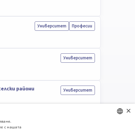
Университет
Професии
Университет
селски райони
Университет
нна
×
яване.
Университет
ие с нашата
BULGARIAN