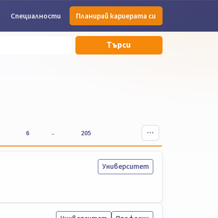
Специалности
Планирай кариерата си
Търси
..
6
205
Университет