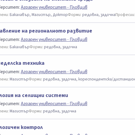
верситет:
Аграрен университет - Пловдив
ени:
Бакалавър, Магистър, Доктор
Форми:
редовна, задочна
Професии:
авление на регионалното развитие
верситет:
Аграрен университет - Пловдив
ени:
Бакалавър
Форми:
редовна, задочна
еделска техника
верситет:
Аграрен университет - Пловдив
ени:
Магистър
Форми:
редовна, задочна, кореспондентска/дистанцио
логия на селищни системи
верситет:
Аграрен университет - Пловдив
ени:
Магистър
Форми:
редовна, задочна
логичен контрол