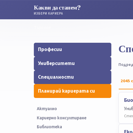
Какви да станем?
ИЗБЕРИ КАРИЕРА
Търсене
Търсене
Сп
Професии
Университети
Подред
Специалности
2045
с
Планирай кариерата си
Био
Уни
Актуално
Степ
Кариерно консултиране
Библиотека
Еко