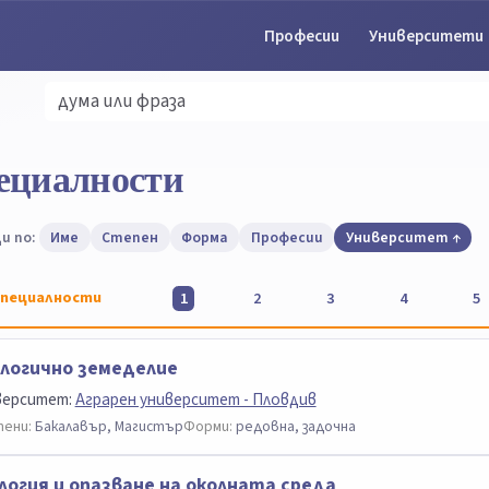
Професии
Университети
ециалности
и по:
Име
Степен
Форма
Професии
Университет
пециалности
1
2
3
4
5
логично земеделие
верситет:
Аграрен университет - Пловдив
ени:
Бакалавър, Магистър
Форми:
редовна, задочна
логия и опазване на околната среда