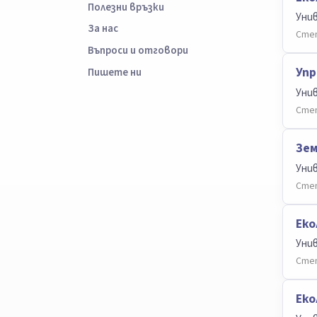
Полезни връзки
Уни
За нас
Степ
Въпроси и отговори
Упр
Пишете ни
Уни
Степ
Зем
Уни
Степ
Еко
Уни
Степ
Еко