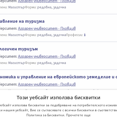
верситет:
Аграрен университет - Пловдив
ени:
Магистър
Форми:
редовна, задочна
авление на туризма
верситет:
Аграрен университет - Пловдив
ени:
Магистър
Форми:
редовна, задочна
Професии:
1
логичен туризъм
верситет:
Аграрен университет - Пловдив
ени:
Магистър
Форми:
редовна, задочна
номика и управление на европейското земеделие и 
верситет:
Аграрен университет - Пловдив
ени:
Магистър
Форми:
редовна, задочна, кореспондентска/дистанцио
Този уебсайт използва бисквитки
номика на туризма
уебсайт използва бисквитки за подобряване на потребителското изжив
и нашия уебсайт, Вие се съгласявате с всички бисквитки в съответств
верситет:
Аграрен университет - Пловдив
Политика за Бисквитки.
Прочетете още