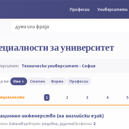
Професии
Университети
ециалности за университет
верситет:
Технически университет - София
и по:
Име
Степен
Форма
Професии
ециалности
1
2
3
4
5
ационно инженерство (на английски език)
ени:
Бакалавър
Форми:
редовна, задочна
Професии:
2