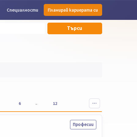
Специалности
Планирай кариерата си
Търси
..
6
12
Професии