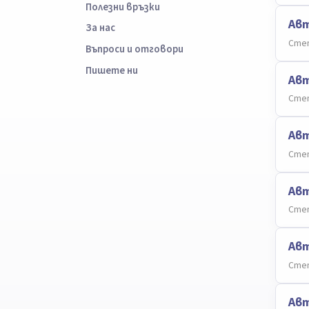
Полезни връзки
Авт
За нас
Степ
Въпроси и отговори
Пишете ни
Авт
Степ
Ав
Степ
Авт
Степ
Авт
Степ
Авт