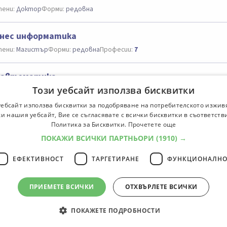
ени:
Доктор
Форми:
редовна
нес информатика
ени:
Магистър
Форми:
редовна
Професии:
7
оавтоматика
Този уебсайт използва бисквитки
ени:
Доктор
Форми:
редовна
уебсайт използва бисквитки за подобряване на потребителското изжив
и нашия уебсайт, Вие се съгласявате с всички бисквитки в съответств
ово инженерство и мениджмънт
Политика за Бисквитки.
Прочетете още
ени:
Магистър
Форми:
редовна, задочна
ПОКАЖИ ВСИЧКИ ПАРТНЬОРИ
(1910) →
ЕФЕКТИВНОСТ
ТАРГЕТИРАНЕ
ФУНКЦИОНАЛНО
ециалности
1
2
3
4
5
ПРИЕМЕТЕ ВСИЧКИ
ОТХВЪРЛЕТЕ ВСИЧКИ
ПОКАЖЕТЕ ПОДРОБНОСТИ