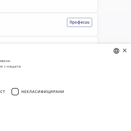
Професии
×
яване.
ие с нашата
BULGARIAN
ENGLISH
СТ
НЕКЛАСИФИЦИРАНИ
..
6
12
Общи условия