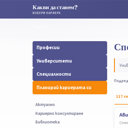
Какви да станем?
ИЗБЕРИ КАРИЕРА
Търсене
Търсене
Сп
Професии
Университети
Уни
Специалности
Подред
Планирай кариерата си
117
сп
Актуално
Кариерно консултиране
Ави
Библиотека
Степ