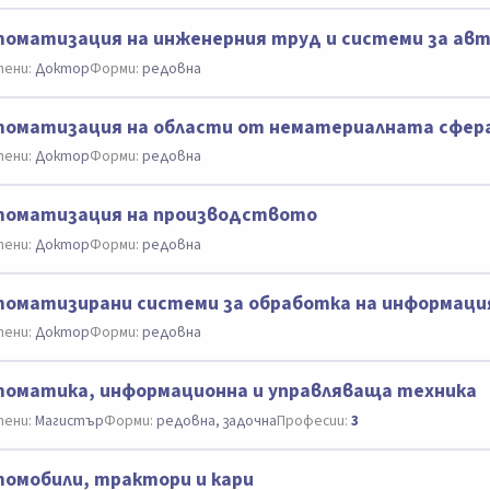
оматизация на инженерния труд и системи за ав
ени:
Доктор
Форми:
редовна
оматизация на области от нематериалната сфер
ени:
Доктор
Форми:
редовна
томатизация на производството
ени:
Доктор
Форми:
редовна
оматизирани системи за обработка на информация
ени:
Доктор
Форми:
редовна
оматика, информационна и управляваща техника
ени:
Магистър
Форми:
редовна, задочна
Професии:
3
омобили, трактори и кари