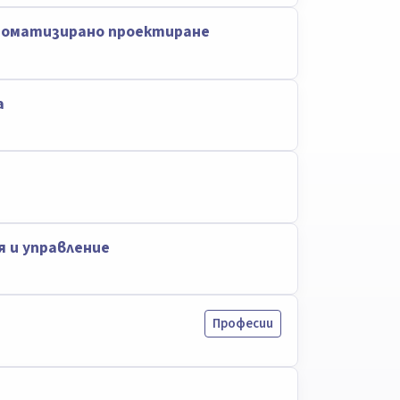
томатизирано проектиране
а
 и управление
Професии