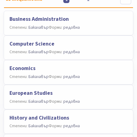
Business Administration
Степени:
Бакалавър
Форми:
редовна
Computer Science
Степени:
Бакалавър
Форми:
редовна
Economics
Степени:
Бакалавър
Форми:
редовна
European Studies
Степени:
Бакалавър
Форми:
редовна
History and Civilizations
Степени:
Бакалавър
Форми:
редовна