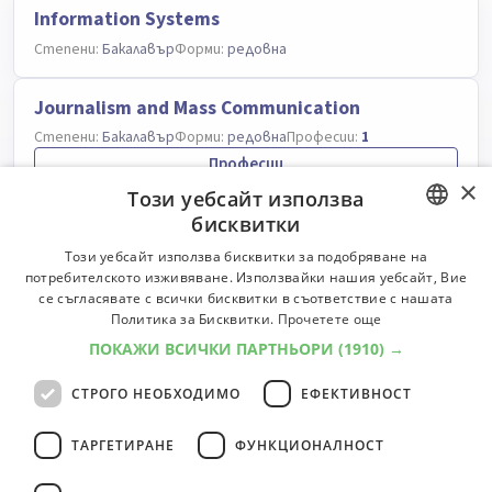
Information Systems
Степени:
Бакалавър
Форми:
редовна
Journalism and Mass Communication
Степени:
Бакалавър
Форми:
редовна
Професии:
1
Професии
×
Този уебсайт използва
бисквитки
Literature
BULGARIAN
Този уебсайт използва бисквитки за подобряване на
Степени:
Бакалавър
Форми:
редовна
потребителското изживяване. Използвайки нашия уебсайт, Вие
ENGLISH
се съгласявате с всички бисквитки в съответствие с нашата
Mathematics
Политика за Бисквитки.
Прочетете още
Степени:
Бакалавър
Форми:
редовна
ПОКАЖИ ВСИЧКИ ПАРТНЬОРИ
(1910) →
СТРОГО НЕОБХОДИМО
ЕФЕКТИВНОСТ
Political Science and International Relations
Степени:
Бакалавър
Форми:
редовна
ТАРГЕТИРАНЕ
ФУНКЦИОНАЛНОСТ