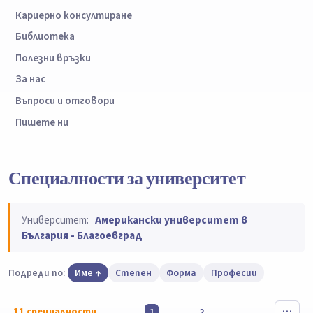
Кариерно консултиране
Библиотека
Полезни връзки
За нас
Въпроси и отговори
Пишете ни
Специалности за университет
Университет:
Американски университет в
България - Благоевград
Подреди по:
Име
Степен
Форма
Професии
11
специалности
1
2