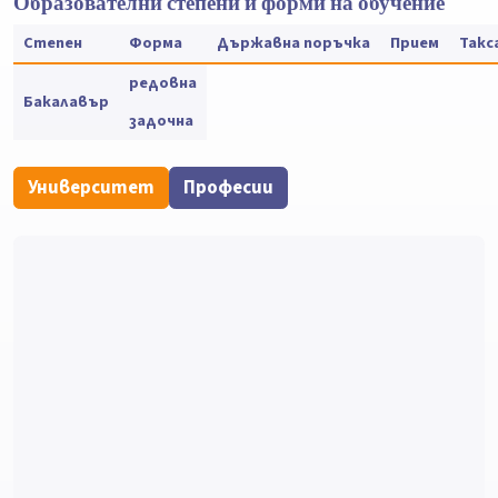
Образователни степени и форми на обучение
Степен
Форма
Държавна поръчка
Прием
Такс
редовна
Бакалавър
задочна
Университет
Професии