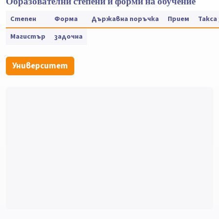
Образователни степени и форми на обучение
Степен
Форма
Държавна поръчка
Прием
Такса
Магистър
задочна
Университет