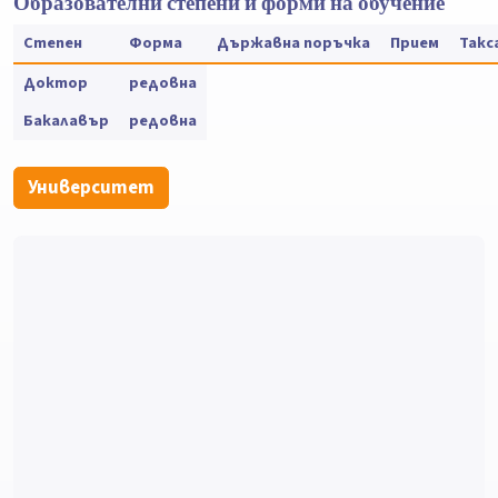
Образователни степени и форми на обучение
Степен
Форма
Държавна поръчка
Прием
Такс
Доктор
редовна
Бакалавър
редовна
Университет