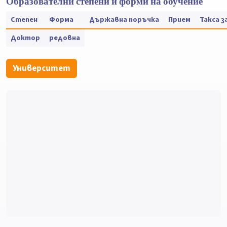
Образователни степени и форми на обучение
Степен
Форма
Държавна поръчка
Прием
Такса 
Доктор
редовна
Университет