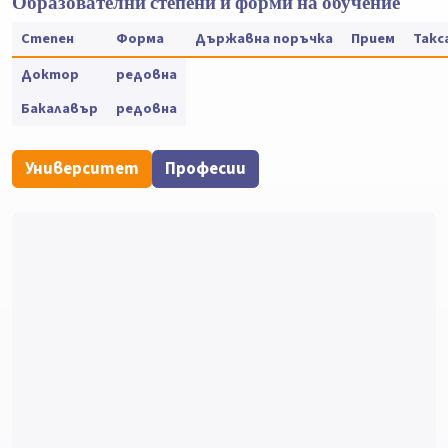
Образователни степени и форми на обучение
Степен
Форма
Държавна поръчка
Прием
Такс
Доктор
редовна
Бакалавър
редовна
Университет
Професии