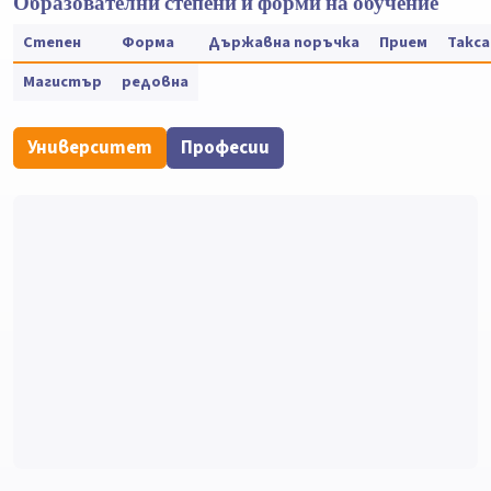
Образователни степени и форми на обучение
Степен
Форма
Държавна поръчка
Прием
Такса
Магистър
редовна
Университет
Професии