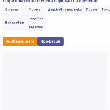
Образователни степени и форми на обучение
Степен
Форма
Държавна поръчка
Прием
Такс
редовна
Бакалавър
задочна
Университет
Професии