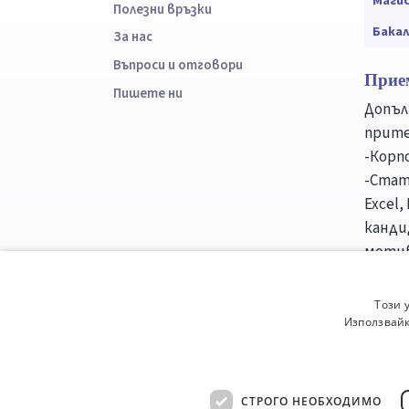
Маги
Полезни връзки
Бака
За нас
Въпроси и отговори
Прие
Пишете ни
Допъл
прите
-Корп
-Стат
Excel,
канди
мотив
профи
еквив
Този 
от ку
Използвайк
Уни
СТРОГО НЕОБХОДИМО