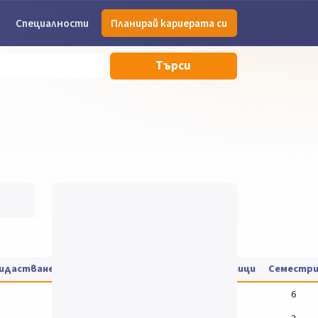
Специалности
Планирай кариерата си
Търси
дидастване
Такса за обучение
Цени на учебници
Семестр
6