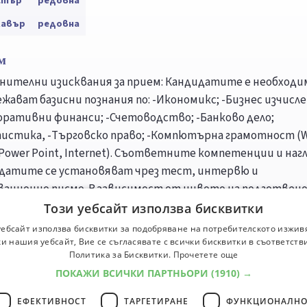
стър
редовна
лавър
редовна
м
нителни изисквания за прием: Кандидатите е необходи
жават базисни познания по: -Икономикс; -Бизнес изчисле
оративни финанси; -Счетоводство; -Банково дело;
истика, -Търговско право; -Компютърна грамотност (W
 Power Point, Internet). Съответните компетенции и нагл
датите се установяват чрез тест, интервю и
ационно писмо. В зависимост от нивото на подготвен
ла на завършената степен се записват или акредитира
Този уебсайт използва бисквитки
алентни курсове от подготвителния блок (30 кредита - 2
уебсайт използва бисквитки за подобряване на потребителското изжив
рсове и 9 кредита от самостоятелни работи).
и нашия уебсайт, Вие се съгласявате с всички бисквитки в съответств
Политика за Бисквитки.
Прочетете още
ПОКАЖИ ВСИЧКИ ПАРТНЬОРИ
(1910) →
верситет
Професии
ЕФЕКТИВНОСТ
ТАРГЕТИРАНЕ
ФУНКЦИОНАЛНО