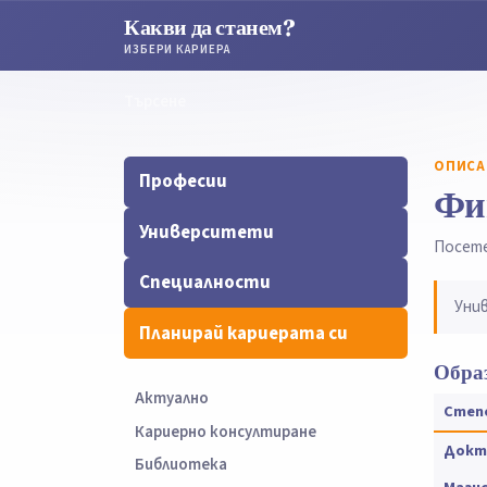
Какви да станем?
ИЗБЕРИ КАРИЕРА
Търсене
Търсене
ОПИСА
Професии
Фи
Университети
Посет
Специалности
Уни
Планирай кариерата си
Образ
Актуално
Степ
Кариерно консултиране
Докт
Библиотека