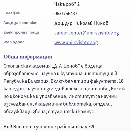
Чакъров" 2
Телефон
0631/66437
Лице за контакт
Доц. д-р Николай Нинов
Електронна поща
career.center@uni-svishtov.bg
Web адрес
www.uni-svishtov.bg
Обща информация
Стопанска академия „Д. А. Ценов" е водеща
образователно-научна и културна институция в
Република България. Включва четири факултета, 18
катедри, научно-изследователски центрове, Колеж
по икономика и управление, Институт за научни
изследвания, Академична библиотека, отдели,
обслужващи звена, студентски кампус.
Във Висшето училище работят над 320