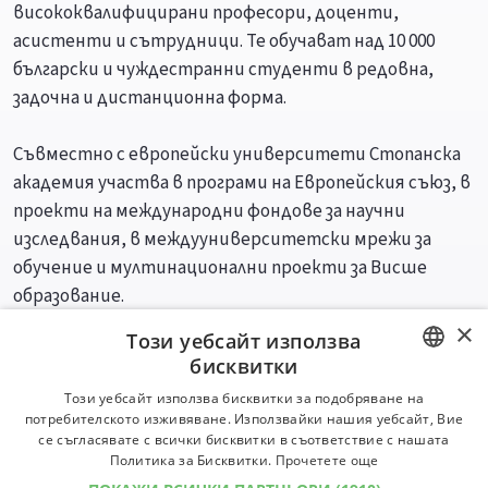
висококвалифицирани професори, доценти,
асистенти и сътрудници. Те обучават над 10 000
български и чуждестранни студенти в редовна,
задочна и дистанционна форма.
Съвместно с европейски университети Стопанска
академия участва в програми на Европейския съюз, в
проекти на международни фондове за научни
изследвания, в междууниверситетски мрежи за
обучение и мултинационални проекти за Висше
образование.
×
Този уебсайт използва
Специалности
Професии
бисквитки
BULGARIAN
Този уебсайт използва бисквитки за подобряване на
потребителското изживяване. Използвайки нашия уебсайт, Вие
ENGLISH
се съгласявате с всички бисквитки в съответствие с нашата
Политика за Бисквитки.
Прочетете още