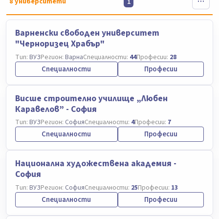
8
университети
1
Варненски свободен университет
"Черноризец Храбър"
Тип:
ВУЗ
Регион:
Варна
Специалности:
44
Професии:
28
Специалности
Професии
Висше строително училище „Любен
Каравелов” - София
Тип:
ВУЗ
Регион:
София
Специалности:
4
Професии:
7
Специалности
Професии
Национална художествена академия -
София
Тип:
ВУЗ
Регион:
София
Специалности:
25
Професии:
13
Специалности
Професии