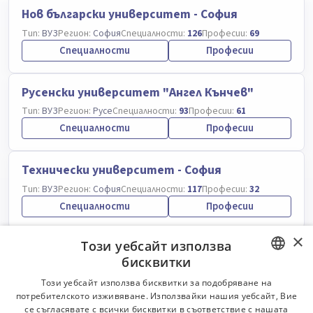
Нов български университет - София
Тип:
ВУЗ
Регион:
София
Специалности:
126
Професии:
69
Специалности
Професии
Русенски университет "Ангел Кънчев"
Тип:
ВУЗ
Регион:
Русе
Специалности:
93
Професии:
61
Специалности
Професии
Технически университет - София
Тип:
ВУЗ
Регион:
София
Специалности:
117
Професии:
32
Специалности
Професии
×
Този уебсайт използва
Университет по архитектура,
бисквитки
строителство и геодезия - София
BULGARIAN
Тип:
ВУЗ
Регион:
София
Специалности:
11
Професии:
7
Този уебсайт използва бисквитки за подобряване на
потребителското изживяване. Използвайки нашия уебсайт, Вие
Специалности
Професии
ENGLISH
се съгласявате с всички бисквитки в съответствие с нашата